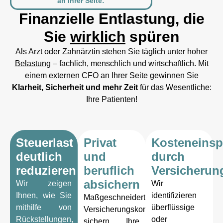
an Ihrer Seite:
Finanzielle Entlastung, die
Sie
wirklich
spüren
Als Arzt oder Zahnärztin stehen Sie
täglich unter hoher
Belastung
– fachlich, menschlich und wirtschaftlich. Mit
einem externen CFO an Ihrer Seite gewinnen Sie
Klarheit, Sicherheit und mehr Zeit
für das Wesentliche:
Ihre Patienten!
Steuerlast
Privat
Kosteneins
deutlich
und
durch
reduzieren
beruflich
Versicherun
absichern
Wir zeigen
Wir
Ihnen, wie Sie
identifizieren
Maßgeschneiderte
mithilfe von
überflüssige
Versicherungskonzepte
Rückstellungen,
oder
sichern Ihre