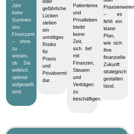
oder
Jahr
Patientenversorgung
Praxiserweite
gefährliche
hohe
und
– es
Lücken
Summen
Privatleben
fehlt ein
stellen
ans
bleibt
klarer
ein
Finanzamt
keine
Plan,
unnötiges
– ohne
Zeit,
wie sich
Risiko
zu
sich tief
Ihre
für
wissen,
mit
finanzielle
Praxis
ob Sie
Finanzen,
Zukunft
und
wirklich
Steuern
strategisch
Privatvermögen
optimal
und
gestalten
dar.
aufgestellt
Verträgen
lässt.
sind.
zu
beschäftigen.