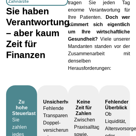
Zahnärzte
tragen Sie jeden Tag
Sie haben
enorme Verantwortung für
Ihre Patienten.
Doch wer
Verantwortung
kümmert sich eigentlich
– aber kaum
um Ihre wirtschaftliche
Gesundheit?
Viele unserer
Zeit für
Mandanten standen vor der
Finanzen
Zusammenarbeit mit
denselben
Herausforderungen:
Zu
Unsicherheit
Keine
Fehlender
hohe
Zeit für
Überblick
Fehlende
Steuerlast
Zahlen
Ob
Transparenz,
Sie
Zwischen
Liquidität,
Doppel-
zahlen
Praxisalltag
Altersvorsorg
versicherungen
jedes
sowie,
oder