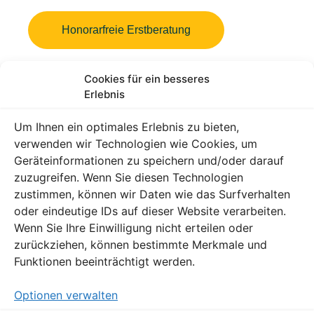
Honorarfreie Erstberatung
Cookies für ein besseres
PDF: Steuern aus den Vorjahren
Erlebnis
zurückholen
Um Ihnen ein optimales Erlebnis zu bieten,
verwenden wir Technologien wie Cookies, um
PDF: 20% weniger Steuern in
Geräteinformationen zu speichern und/oder darauf
den nächsten 12 Jahren
zuzugreifen. Wenn Sie diesen Technologien
zustimmen, können wir Daten wie das Surfverhalten
oder eindeutige IDs auf dieser Website verarbeiten.
PDF: Von der Assistenz zur
Wenn Sie Ihre Einwilligung nicht erteilen oder
eigenen Praxis
zurückziehen, können bestimmte Merkmale und
Funktionen beeinträchtigt werden.
Über die Stromberg Finanz
Optionen verwalten
Consulting GmbH