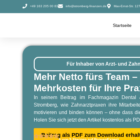
+49 163 205 00 83
info@stromberg-finanzen.de
Max-Ernst-Str. 1
Startseite
Für Inhaber von Arzt- und Zah
Mehr Netto fürs Team –
Mehrkosten für Ihre Pra
In seinem Beitrag im Fachmagazin Dental &
Stromberg, wie Zahnarztpraxen ihre Mitarbeite
motivieren und binden können – ohne dass di
Holen Sie sich jetzt den Artikel kostenlos als PD
Beitrag als PDF zum Download erhal
5 von 5 Sternen auf ProvenExpert