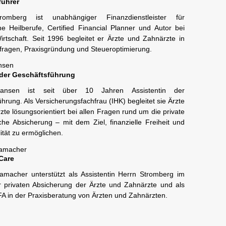
führer
romberg ist unabhängiger Finanzdienstleister für
e Heilberufe, Certified Financial Planner und Autor bei
rtschaft. Seit 1996 begleitet er Ärzte und Zahnärzte in
ragen, Praxisgründung und Steueroptimierung.
nsen
 der Geschäftsführung
ansen ist seit über 10 Jahren Assistentin der
hrung. Als Versicherungsfachfrau (IHK) begleitet sie Ärzte
te lösungsorientiert bei allen Fragen rund um die private
che Absicherung – mit dem Ziel, finanzielle Freiheit und
tät zu ermöglichen.
Hamacher
Care
Hamacher unterstützt als Assistentin Herrn Stromberg im
r privaten Absicherung der Ärzte und Zahnärzte und als
A in der Praxisberatung von Ärzten und Zahnärzten.