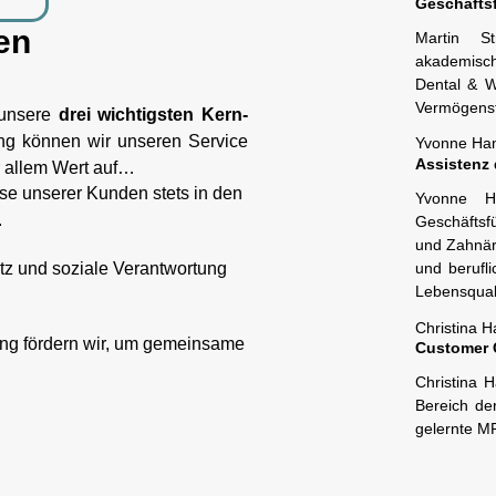
Geschäfts
en
Martin St
akademisch
Dental & Wi
Vermögensf
 unsere
drei wichtigsten Kern-
ng können wir unseren Service
Yvonne Ha
Assistenz
or allem Wert auf…
isse unserer Kunden stets in den
Yvonne H
.
Geschäftsfü
und Zahnärz
und berufli
tz und soziale Verantwortung
Lebensquali
Christina 
ng fördern wir, um gemeinsame
Customer 
Christina 
Bereich de
gelernte MF