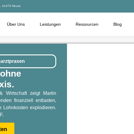
27, 41470 Neuss
Über Uns
Leistungen
Ressourcen
Blog
narztpraxen
 ohne
xis.
 Wirtschaft zeigt Martin
nden finanziell entlasten,
e Lohnkosten explodieren.
F.
ten